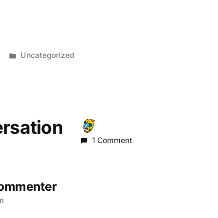
Posted
Uncategorized
in
ersation
1 Comment
Commenter
pm