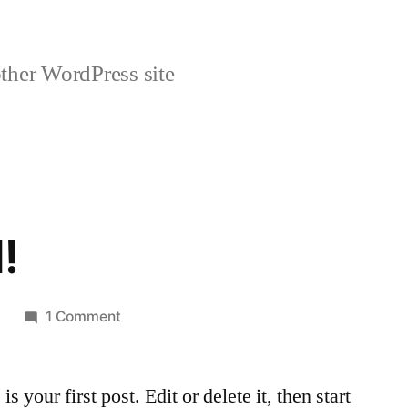
ther WordPress site
!
on
9
1 Comment
Hello
world!
your first post. Edit or delete it, then start