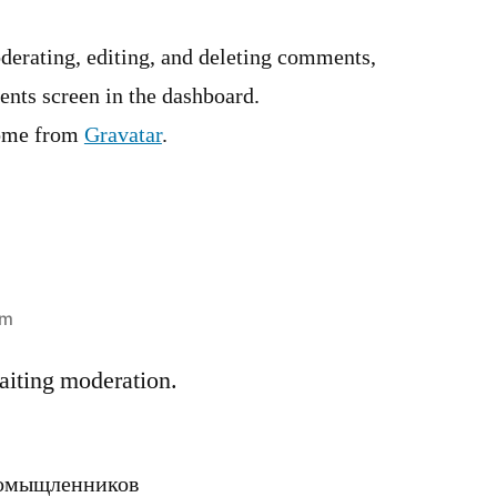
derating, editing, and deleting comments,
ents screen in the dashboard.
ome from
Gravatar
.
pm
iting moderation.
номыщленников