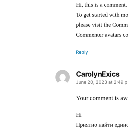
Hi, this is a comment.
To get started with mo
please visit the Comm
Commenter avatars c
Reply
CarolynExics
says:
June 20, 2023 at 2:49 
Your comment is awa
Hi
Приятно найти еди