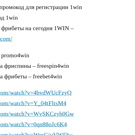
 промокод для регистрации 1win
од 1win
фрибеты на сегодня 1WIN –
.com/
promo4win
фриспины – freespin4win
фрибеты – freebet4win
e.com/watch?v=4bvdWUcFzyQ
.com/watch?v=Y_04tFltsM4
e.com/watch?v=WvSKCzyb0Gw
.com/watch?v=0qn88oJc6K4