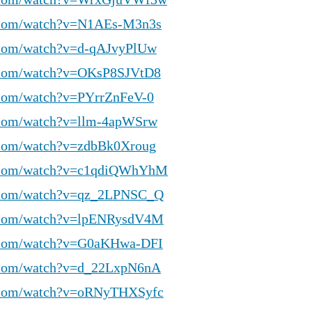
e.com/watch?v=WrxGjuVWf3w
e.com/watch?v=N1AEs-M3n3s
.com/watch?v=d-qAJvyPlUw
e.com/watch?v=OKsP8SJVtD8
.com/watch?v=PYrrZnFeV-0
.com/watch?v=llm-4apWSrw
.com/watch?v=zdbBk0Xroug
e.com/watch?v=c1qdiQWhYhM
e.com/watch?v=qz_2LPNSC_Q
e.com/watch?v=lpENRysdV4M
e.com/watch?v=G0aKHwa-DFI
e.com/watch?v=d_22LxpN6nA
e.com/watch?v=oRNyTHXSyfc