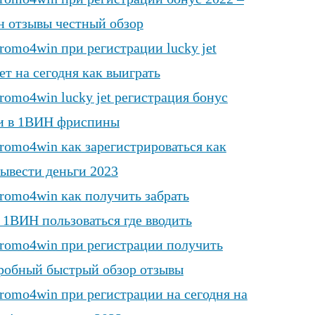
н отзывы честный обзор
o4win при регистрации lucky jet
ет на сегодня как выиграть
o4win lucky jet регистрация бонус
ги в 1ВИН фриспины
o4win как зарегистрироваться как
вывести деньги 2023
mo4win как получить забрать
 1ВИН пользоваться где вводить
mo4win при регистрации получить
робный быстрый обзор отзывы
o4win при регистрации на сегодня на