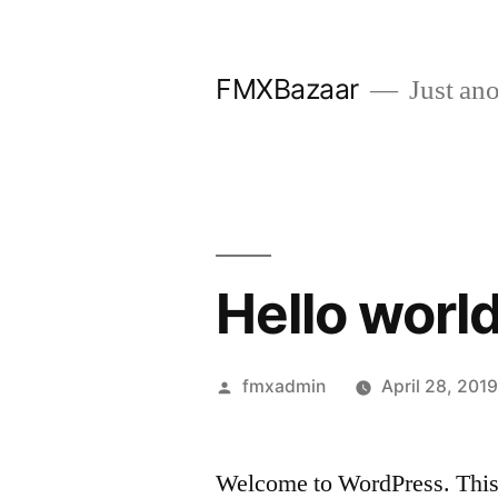
Skip
to
FMXBazaar
Just ano
content
Hello world
Posted
fmxadmin
April 28, 201
by
Welcome to WordPress. This is 