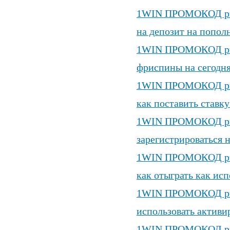
1WIN ПРОМОКОД pro
на депозит на попол
1WIN ПРОМОКОД pro
фриспины на сегодня
1WIN ПРОМОКОД pro
как поставить ставку
1WIN ПРОМОКОД pro
зарегистрироваться 
1WIN ПРОМОКОД pro
как отыграть как ис
1WIN ПРОМОКОД prom
использовать активи
1WIN ПРОМОКОД pro