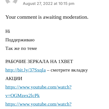
says:
August 27, 2022 at 10:15 pm
Your comment is awaiting moderation.
Hi
Поддерживаю
Так же по теме
РАБОЧИЕ ЗЕРКАЛА НА 1ХBET
http://bit.ly/37SxqIa
– смотрите вкладку
АКЦИИ
https://www.youtube.com/watch?
v=OGMzex2lcPk
https://www.youtube.com/watch?