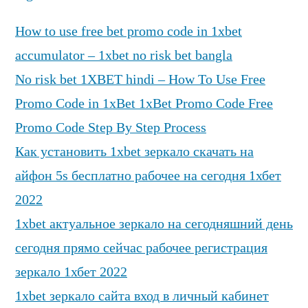
How to use free bet promo code in 1xbet
accumulator – 1xbet no risk bet bangla
No risk bet 1XBET hindi – How To Use Free
Promo Code in 1xBet 1xBet Promo Code Free
Promo Code Step By Step Process
Как установить 1xbet зеркало скачать на
айфон 5s бесплатно рабочее на сегодня 1хбет
2022
1xbet актуальное зеркало на сегодняшний день
сегодня прямо сейчас рабочее регистрация
зеркало 1хбет 2022
1xbet зеркало сайта вход в личный кабинет