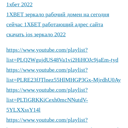
1хбет 2022
1XBET зеркало рабочий домен на сегодня
сейчас 1ХБЕТ работающий адрес сайта
скачать ios зеркало 2022
https://www.youtube.com/playlist?
list=PLQ2WgujdUS48Va1vi2HiHOJc9jaEm-tyd
https://www.youtube.com/playlist?
list=PLRE23fJTlnez55HlMHGP3Gx-MjrdhU0Ay
https://www.youtube.com/playlist?
list=PLTiGRKKiCexh0mcNNutdV-
5YLXXssY14l
https://www.youtube.com/playlist?