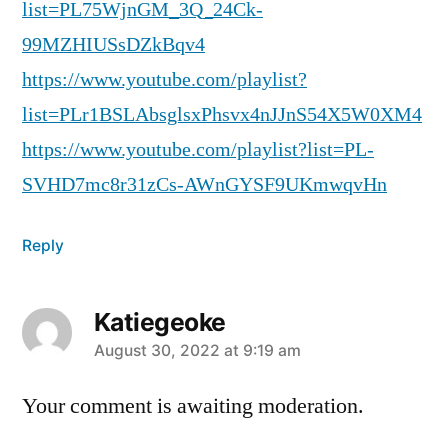
list=PL75WjnGM_3Q_24Ck-
99MZHIUSsDZkBqv4
https://www.youtube.com/playlist?
list=PLr1BSLAbsglsxPhsvx4nJJnS54X5W0XM4
https://www.youtube.com/playlist?list=PL-
SVHD7mc8r31zCs-AWnGYSF9UKmwqvHn
Reply
Katiegeoke
says:
August 30, 2022 at 9:19 am
Your comment is awaiting moderation.