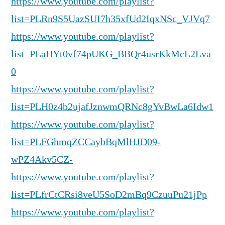
https://www.youtube.com/playlist?
list=PLRn9S5UazSUI7h35xfUd2IqxNSc_VJVq7
https://www.youtube.com/playlist?
list=PLaHYt0vf74pUKG_BBQr4usrKkMcL2Lva
0
https://www.youtube.com/playlist?
list=PLH0z4b2ujafJznwmQRNc8gYvBwLa6Idw1
https://www.youtube.com/playlist?
list=PLFGhmqZCCaybBqMlHJD09-
wPZ4Akv5CZ-
https://www.youtube.com/playlist?
list=PLfrCtCRsi8veU5SoD2mBq9CzuuPu21jPp
https://www.youtube.com/playlist?