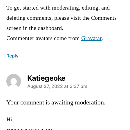
To get started with moderating, editing, and
deleting comments, please visit the Comments
screen in the dashboard.
Commenter avatars come from
Gravatar
.
Reply
Katiegeoke
says:
August 27, 2022 at 3:37 pm
Your comment is awaiting moderation.
Hi
хорошая мысль но