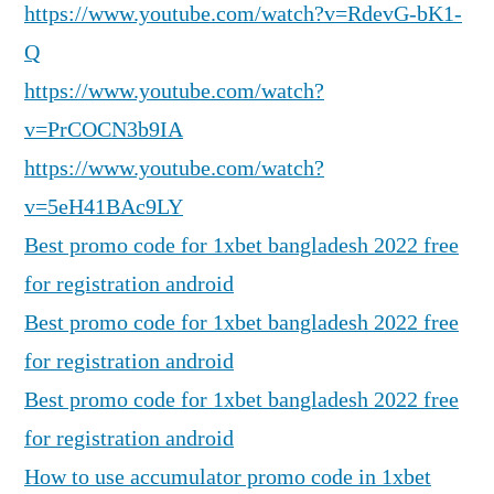
https://www.youtube.com/watch?v=RdevG-bK1-
Q
https://www.youtube.com/watch?
v=PrCOCN3b9IA
https://www.youtube.com/watch?
v=5eH41BAc9LY
Best promo code for 1xbet bangladesh 2022 free
for registration android
Best promo code for 1xbet bangladesh 2022 free
for registration android
Best promo code for 1xbet bangladesh 2022 free
for registration android
How to use accumulator promo code in 1xbet